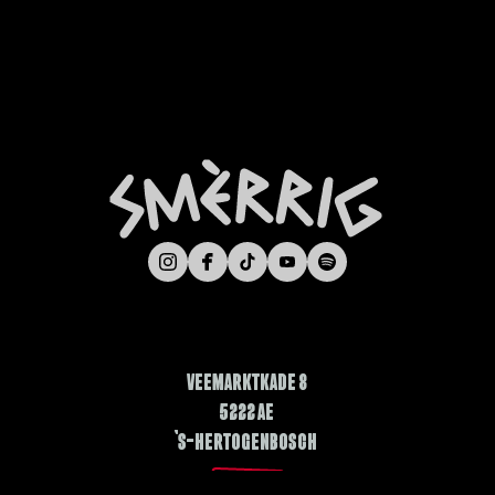
Veemarktkade 8
5222 AE
’s-Hertogenbosch
FAQ